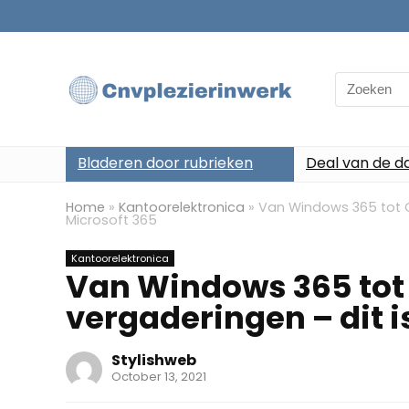
Search
for:
Bladeren door rubrieken
Deal van de d
Home
»
Kantoorelektronica
»
Van Windows 365 tot Q
Microsoft 365
Kantoorelektronica
Van Windows 365 tot
vergaderingen – dit i
Stylishweb
October 13, 2021