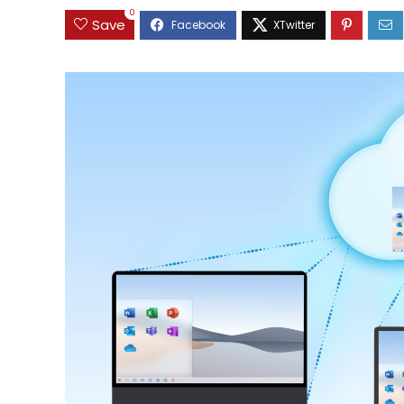
0
Save