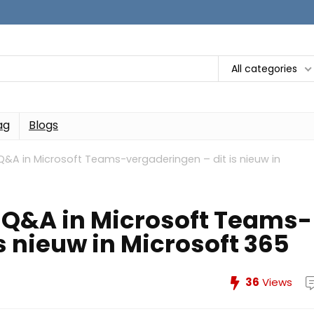
All categories
ag
Blogs
&A in Microsoft Teams-vergaderingen – dit is nieuw in
 Q&A in Microsoft Teams-
s nieuw in Microsoft 365
36
Views