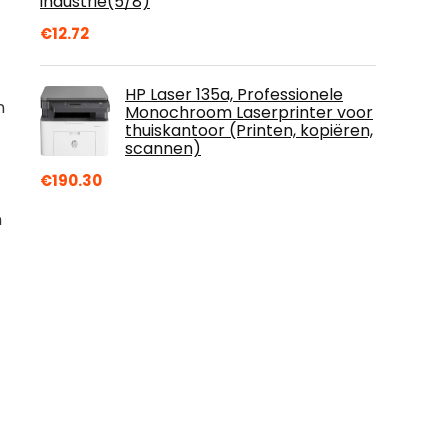
industrie(5/8)
€
12.72
HP Laser 135a, Professionele
n
Monochroom Laserprinter voor
thuiskantoor (Printen, kopiëren,
scannen)
€
190.30
n