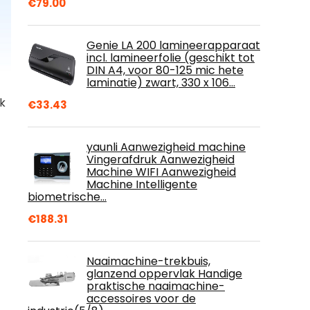
€
79.00
Genie LA 200 lamineerapparaat
incl. lamineerfolie (geschikt tot
DIN A4, voor 80-125 mic hete
laminatie) zwart, 330 x 106…
k
€
33.43
yaunli Aanwezigheid machine
Vingerafdruk Aanwezigheid
Machine WIFI Aanwezigheid
Machine Intelligente
biometrische…
€
188.31
Naaimachine-trekbuis,
glanzend oppervlak Handige
praktische naaimachine-
accessoires voor de