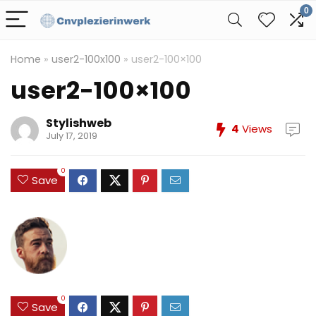
0
Home
»
user2-100x100
»
user2-100×100
user2-100×100
Stylishweb
4
Views
July 17, 2019
0
Save
0
Save