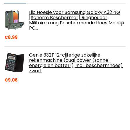
Lijc Hoesje voor Samsung Galaxy A32 4G
[Scherm Beschermer] Ringhouder
Militaire rang Beschermende Hoes Moeilijk
PC…
€
8.99
Genie 332T 12-cijferige zakelijke
rekenmachine (dual power (zonne-
energie en batterij); incl. beschermhoes)
zwart
€
9.06
Boekomslag - hardcover voor boeken -
wasbaar, waterdicht, boekbescherming -
gevoerd (instrumenten, M)
€
17.99