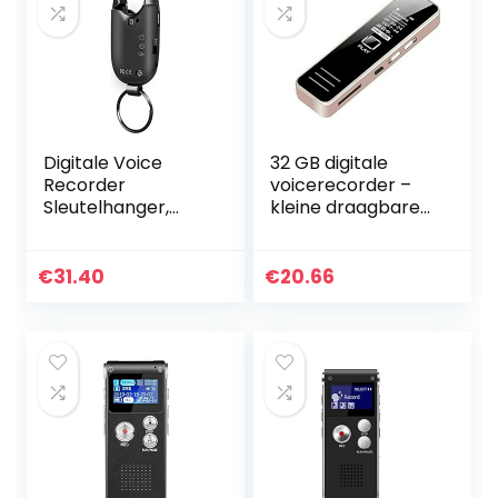
Digitale Voice
32 GB digitale
Recorder
voicerecorder –
Sleutelhanger,
kleine draagbare
Kerying Voice
MP3-dictafoon
Geactiveerde
voor lezing
Geluidsrecorder,
vergadering
€
31.40
€
20.66
Oplaadbare
oplaadbare audio-
Sleutelhanger
opnameapparaat
Audio Plug…
…