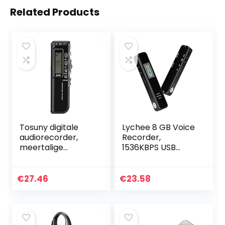
Related Products
Tosuny digitale
Lychee 8 GB Voice
audiorecorder,
Recorder,
meertalige
1536KBPS USB
audiospraakrecor
Oplaadbare
der, 8G-
Recorder met 0,96
spraakrecorder,
inch
€
27.46
€
23.58
ruisonderdrukking,
Kleurenscherm,
ondersteunt…
Multifunctionele
Digitale…