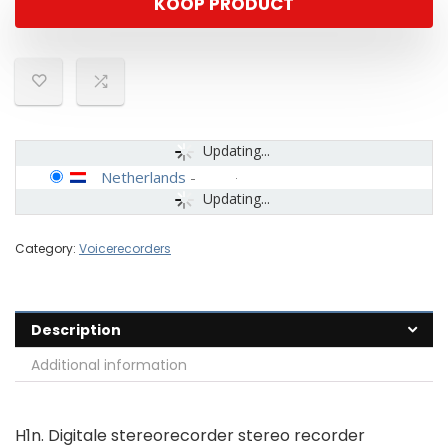
KOOP PRODUCT
Updating...
Netherlands
-
Updating...
Category:
Voicerecorders
Description
Additional information
H1n. Digitale stereorecorder stereo recorder