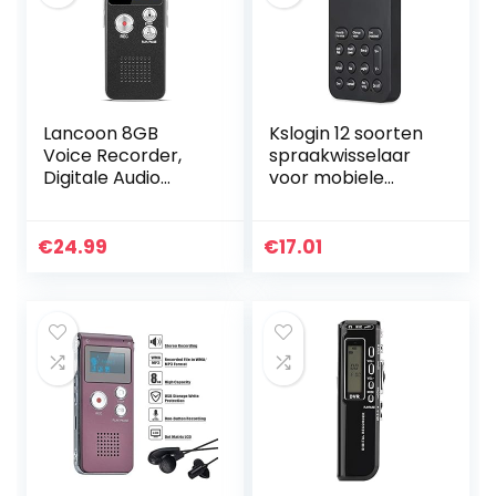
Lancoon 8GB
Kslogin 12 soorten
Voice Recorder,
spraakwisselaar
Digitale Audio
voor mobiele
Activeer Tape
telefoon
Recording
geluidskaart mini
Apparaat met
spraakwisselaar
€
24.99
€
17.01
Dual Sensitive
realtime
Microfoon MP3
geluidskaart…
Playback…