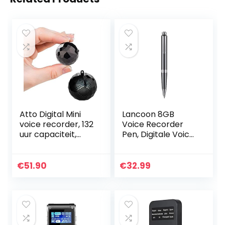
Atto Digital Mini
Lancoon 8GB
voice recorder, 132
Voice Recorder
uur capaciteit,
Pen, Digitale Voice
spraakactivering
Activated
en 32 uur
Recorder voor
batterijduur,
Lezingen
€
51.90
€
32.99
geniaal en
Vergadering
discreet…
Interviews Klassen,
Mini…