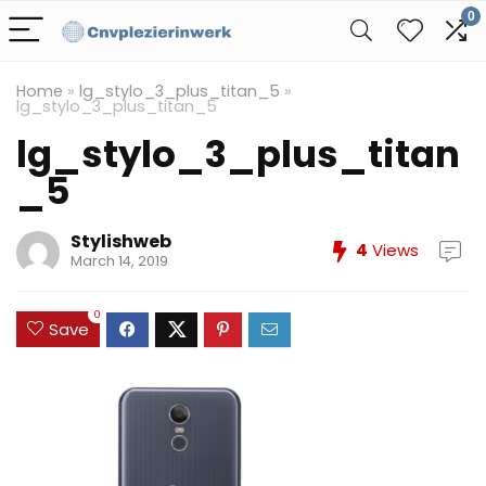
0
Home
»
lg_stylo_3_plus_titan_5
»
lg_stylo_3_plus_titan_5
lg_stylo_3_plus_titan
_5
Stylishweb
4
Views
March 14, 2019
0
Save