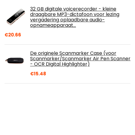
32 GB digitale voicerecorder - kleine
draagbare MP3-dictafoon voor lezing
vergadering oplaadbare audio-
opnameapparaat…
€
20.66
De originele Scanmarker Case (voor
Scanmarker/Scanmarker Air Pen Scanner
- OCR Digital Highlighter)
€
15.48
yaunli Aanwezigheid machine
Vingerafdruk Wachtwoord
Toegangscontrole Vingerafdruk En ID-
kaart Aanwezigheid Machine…
€
70.30