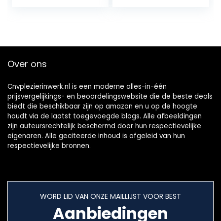
h en wifi/Full HD /
Lumen/200
2x HDMI en te…
Display/Contrast
3000:1…
Over ons
Cnvplezierinwerk.nl is een moderne alles-in-één
prijsvergelijkings- en beoordelingswebsite die de beste deals
biedt die beschikbaar zijn op amazon en u op de hoogte
houdt via de laatst toegevoegde blogs. Alle afbeeldingen
zijn auteursrechtelijk beschermd door hun respectievelijke
eigenaren. Alle geciteerde inhoud is afgeleid van hun
respectievelijke bronnen.
WORD LID VAN ONZE MAILLIJST VOOR BEST
Aanbiedingen