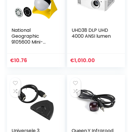
National
UHD38 DLP UHD
Geographic
4000 ANSI lumen
9105600 Mini-
projector voor het
projecteren van
24 afbeeldingen
€
10.76
€
1,010.00
over astronomie
inclusief…
Universele 3
Queen.Y Infrarood