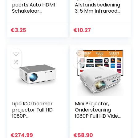
poorts Auto HDMI
Afstandsbediening
Schakelaar
3. 5 Mm Infrarood
Schakelaar
IR Blaster
Splitter Hub Box
Afstandsbediening
Adapter 3D Full HD
Ontvanger
€
3.25
€
10.27
1080p Voor HDTV
Verlengkabel Voor
Computer…
Set Box…
Lipa K20 beamer
Mini Projector,
projector Full HD
Ondersteuning
1080P
1080P Full HD Video
Android/Beamer
Projector,
met Android
Draagbare
besturing/Buetoot
Projector, 4000
€
274.99
€
58.90