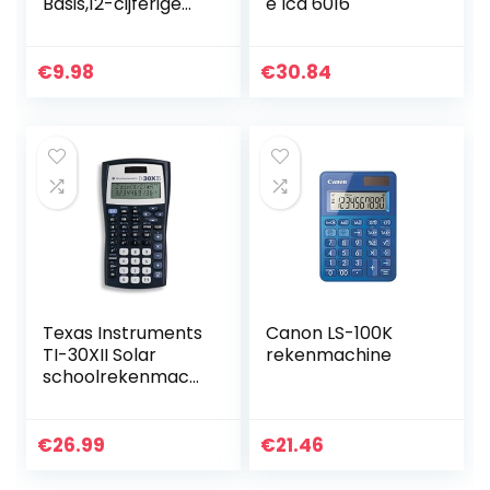
Basis,12-cijferige
e lcd 6016
LCD met groot
display, Batterij
aangedreven voor
€
9.98
€
30.84
School, Kantoor,
Thuis en Teller…
Texas Instruments
Canon LS-100K
TI-30XII Solar
rekenmachine
schoolrekenmachi
ne
€
26.99
€
21.46