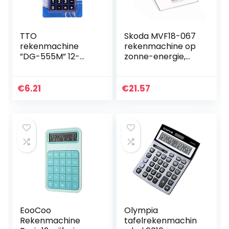
TTO
Skoda MVF18-067
rekenmachine
rekenmachine op
”DG-555M” 12-
zonne-energie,
cijferig neon mix
tafelrekenmachin
e, wit
€
6.21
€
21.57
EooCoo
Olympia
Rekenmachine
tafelrekenmachin