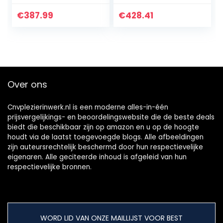
Documentinvoer
USB 3.2, Dnelle
€
387.99
€
428.41
Desktopscanner
Over ons
Cnvplezierinwerk.nl is een moderne alles-in-één
prijsvergelijkings- en beoordelingswebsite die de beste deals
biedt die beschikbaar zijn op amazon en u op de hoogte
houdt via de laatst toegevoegde blogs. Alle afbeeldingen
zijn auteursrechtelijk beschermd door hun respectievelijke
eigenaren. Alle geciteerde inhoud is afgeleid van hun
respectievelijke bronnen.
WORD LID VAN ONZE MAILLIJST VOOR BEST