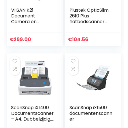
VIISAN K21
Plustek OpticSlim
Document
2610 Plus
Camera en
flatbedscanner
boekscanner. Max.
(1200dpi, A4, USB
scanbereik A3.
2.0) incl.
21MP sensor. Boek
DocAction,
€
299.00
€
104.56
dubbelzijdige
Windows & Mac
pagina’s
compatibel
gladmaken…
ScanSnap iX1400
ScanSnap iX1500
Documentscanner
documentenscann
– A4, Dubbelzijdig,
er
Sutomatische