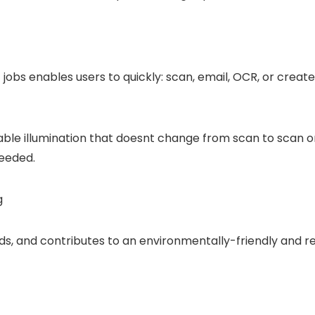
bs enables users to quickly: scan, email, OCR, or create 
able illumination that doesnt change from scan to scan or o
needed.
g
s, and contributes to an environmentally-friendly and r