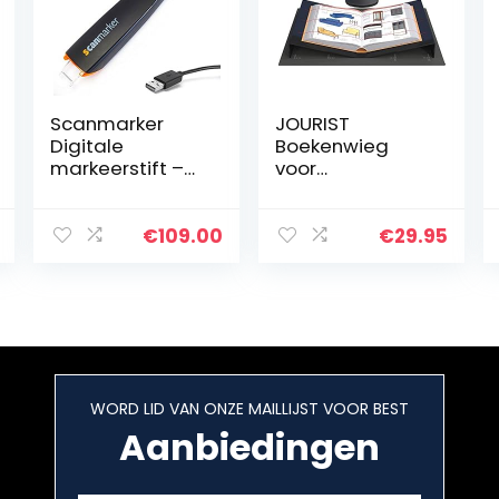
Scanmarker
JOURIST
Digitale
Boekenwieg
markeerstift –
voor
OCR-
overheadscann
penscanner en -
ers en
lezer – USB-
boekenscanners
€
109.00
€
29.95
versie (Mac &
. Voor een
Win)
scangebied tot
formaat A3. Van
zwart acryl.
WORD LID VAN ONZE MAILLIJST VOOR BEST
Aanbiedingen