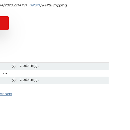
04/2023 22:14 PST-
Details
)
&
FREE Shipping
.
Updating...
Updating...
anners