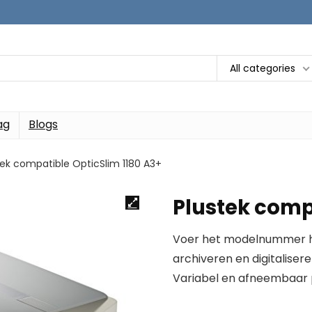
All categories
ag
Blogs
tek compatible OpticSlim 1180 A3+
Plustek comp
Voer het modelnummer hi
archiveren en digitalise
Variabel en afneembaar p