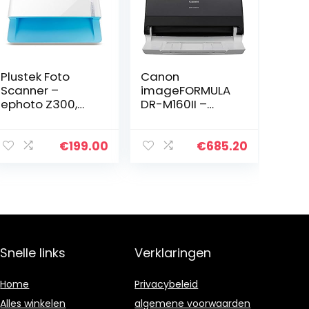
Plustek Foto
Canon
Scanner –
imageFORMULA
ephoto Z300,
DR-M160II –
Scannen 4×6
dokumen
Foto in 2sec,
Auto Crop en
€
199.00
€
685.20
Deskew CCD
Sensor.
Ondersteuning
Mac en PC
Snelle links
Verklaringen
Home
Privacybeleid
Alles winkelen
algemene voorwaarden