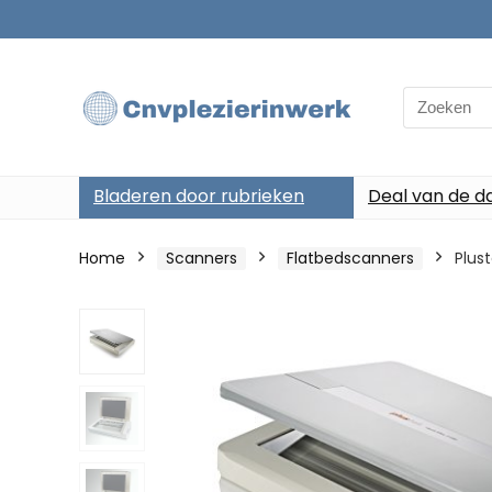
Search
for:
Bladeren door rubrieken
Deal van de d
Home
Scanners
Flatbedscanners
Plus