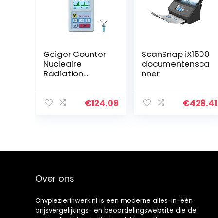
Geiger Counter
ScanSnap iX1500
Nucleaire
documentensca
Radiation
nner
Detector,BR-6
Type Geiger
Counter,Type
€
124.09
€
428.41
Beta Gamma X-
ray
Tester,Radioacti
eve Detector…
Over ons
Cnvplezierinwerk.nl is een moderne alles-in-één
prijsvergelijkings- en beoordelingswebsite die de