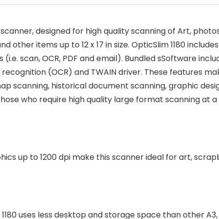
ed scanner, designed for high quality scanning of Art, ph
other items up to 12 x 17 in size. OpticSlim 1180 include
(i.e. scan, OCR, PDF and email). Bundled sSoftware in
r recognition (OCR) and TWAIN driver. These features mak
p scanning, historical document scanning, graphic designe
hose who require high quality large format scanning at a
hics up to 1200 dpi make this scanner ideal for art, scr
1180 uses less desktop and storage space than other A3, 