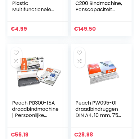
Plastic
C200 Bindmachine,
Multifunctionele
Ponscapaciteit
Cirkel DIY Album
van 20 Vellen en
Losbladige Boek
Bincapaciteit van
Bindmiddel Hoop
330 Vellen, Low-
€
4.99
€
149.50
Ring L
force Perforator…
Peach PB300-15A
Peach PW095-01
draadbindmachine
draadbindruggen
| Persoonlijke
DIN A4, 10 mm, 75
draadbinder
vellen, 100 stuks,
dichterbij DIN-A4 |
zilver
Bindt 60 zijden
€
56.19
€
28.98