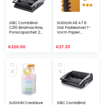
GBC CombBind
SUSHUN A6 A7 6
C210 Bindmachine,
Gat Paddestoel T-
Ponscapaciteit 25
Vorm Papier
Vellen,
Ambachtelijke
Bindcapaciteit 450
Perforator DIY
Vellen, A4, Zwart,
Scrapbooking
€
220.00
€
27.33
4401846
Puncher Punch
Losbladige
Notebook…
SUSHUN Creatieve
GBC CombBind