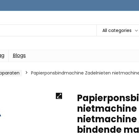
All categories
ag
Blogs
pparaten
Papierponsbindmachine Zadelnieten nietmachine 
Papierponsb
nietmachine p
nietmachine 
bindende ma