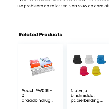
uw probleem op te lossen. Vertrouw op onze aft
Related Products
Peach PW095-
Nietvrije
01
bindmiddel,
draadbindrugg
papierbinding,
en DIN A4, 10
bindmiddel,