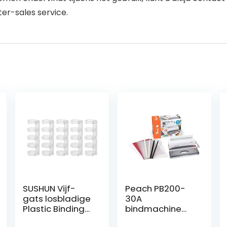
er-sales service.
SUSHUN Vijf-
Peach PB200-
gats losbladige
30A
Plastic Binding
bindmachine
Ring Punch Clip
voor kunststof