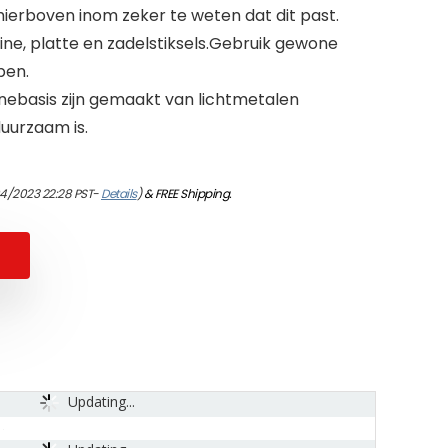
erboven inom zeker te weten dat dit past.
e, platte en zadelstiksels.Gebruik gewone
pen.
ebasis zijn gemaakt van lichtmetalen
duurzaam is.
04/2023 22:28 PST-
Details
)
&
FREE Shipping
.
Updating...