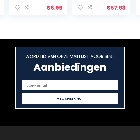
Voor Notebook
Schoolbenodigd
€
6.99
€
57.93
heden 40-70
Pagina’s
Capaciteit:
WORD LID VAN ONZE MAILLIJST VOOR BEST
Aanbiedingen