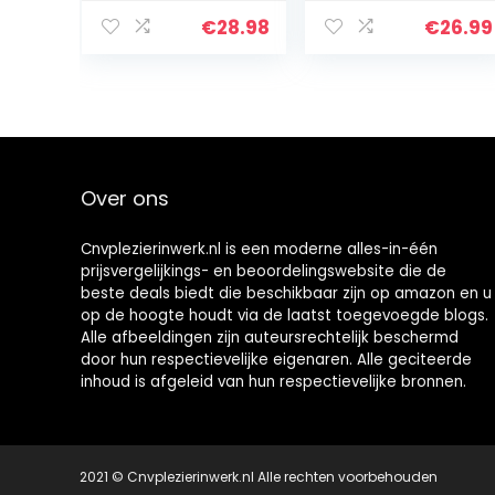
mm, 75 vellen,
paperclip,
100 stuks, zilver
ponsen kantoor
€
28.98
€
26.99
(kleur: 1)
Over ons
Cnvplezierinwerk.nl is een moderne alles-in-één
prijsvergelijkings- en beoordelingswebsite die de
beste deals biedt die beschikbaar zijn op amazon en u
op de hoogte houdt via de laatst toegevoegde blogs.
Alle afbeeldingen zijn auteursrechtelijk beschermd
door hun respectievelijke eigenaren. Alle geciteerde
inhoud is afgeleid van hun respectievelijke bronnen.
2021 © Cnvplezierinwerk.nl Alle rechten voorbehouden