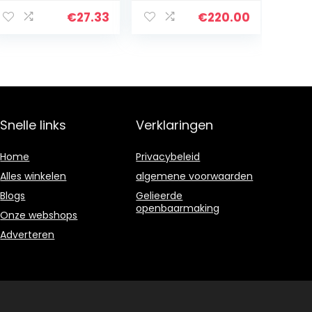
Perforator DIY
25 Vellen,
Scrapbooking
Bindcapaciteit
€
27.33
€
220.00
Puncher Punch
450 Vellen, A4,
Losbladige
Zwart, 4401846
Notebook…
Snelle links
Verklaringen
Home
Privacybeleid
Alles winkelen
algemene voorwaarden
Blogs
Gelieerde
openbaarmaking
Onze webshops
Adverteren