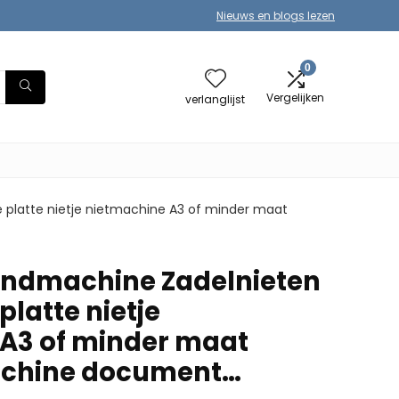
Nieuws en blogs lezen
0
Vergelijken
verlanglijst
platte nietje nietmachine A3 of minder maat
indmachine Zadelnieten
latte nietje
A3 of minder maat
chine document…