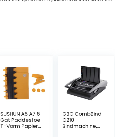
SUSHUN A6 A7 6
GBC CombBind
Gat Paddestoel
C210
T-Vorm Papier
Bindmachine,
Ambachtelijke
Ponscapaciteit