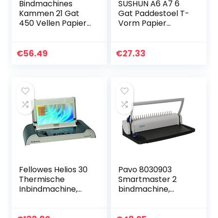
Bindmachines
SUSHUN A6 A7 6
Kammen 21 Gat
Gat Paddestoel T-
450 Vellen Papier
Vorm Papier
Punch Binder
Ambachtelijke
Spiraalbindende
Perforator DIY
Machine 19 Gat Fit
Scrapbooking
€
56.49
€
27.33
Letter Size met 100
Puncher Punch
STKS…
Losbladige
Notebook…
Fellowes Helios 30
Pavo 8030903
Thermische
Smartmaster 2
Inbindmachine,
bindmachine,
geschikt voor
bindapparaat tot
meerdere
150 vellen, inclusief