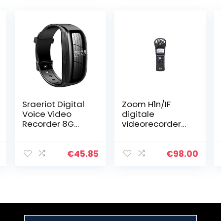
Sraeriot Digital
Zoom H1n/IF
Voice Video
digitale
Recorder 8G
videorecorder
Audio Camera
(DVR)
Polsband
ruisonderdrukkin
€
45.85
€
98.00
g
opnameappara
at