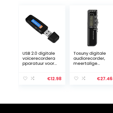
USB 2.0 digitale
Tosuny digitale
voicerecordera
audiorecorder,
pparatuur voor
meertalige
lezingen,
audiospraakrec
ondersteuning
order, 8G-
voor mini-
spraakrecorder,
€
12.98
€
27.46
audiorecorder
ruisonderdrukkin
TF-kaart, WAV
g, ondersteunt…
U…