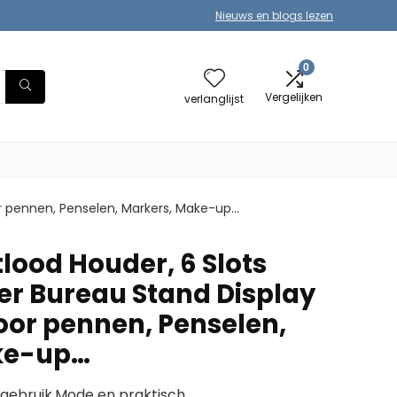
Nieuws en blogs lezen
0
Vergelijken
verlanglijst
r pennen, Penselen, Markers, Make-up…
lood Houder, 6 Slots
r Bureau Stand Display
oor pennen, Penselen,
ke-up…
 gebruik.Mode en praktisch.