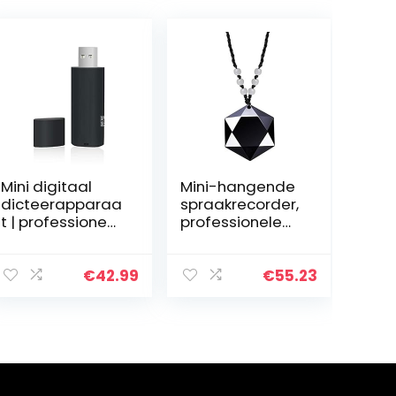
Mini digitaal
Mini-hangende
dicteerapparaa
spraakrecorder,
t | professioneel
professionele
opnameappara
digitale
at | 20 uur
audiogeluidsdic
batterij | 16 GB –
tafoon
€
42.99
€
55.23
192 uur
opnamecapacit
eit | one…