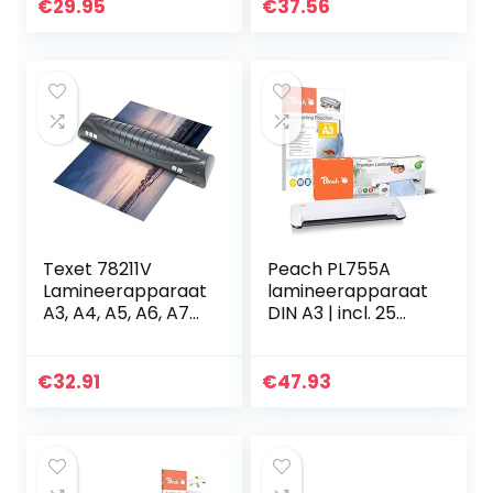
€
29.95
€
37.56
Texet 78211V
Peach PL755A
Lamineerapparaat
lamineerapparaat
A3, A4, A5, A6, A7
DIN A3 | incl. 25
Tot 2 x 125 Mic
gratis
Tekst, Zwart
lamineerfolie |
dubbel zo snel
€
32.91
€
47.93
startklaar dan
andere…