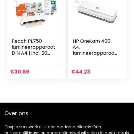
Peach PL750
HP OneLam 400
lamineerapparaat
A4,
DIN A4 | incl. 20
lamineerapparaat,
gratis
75/80-125 micron,
lamineerfolie |
inclusief
dubbel zo snel
accessoires, 3160
€
30.69
€
44.23
startklaar dan
andere |
gelamineerd…
Over ons
Cnvplezierinwerk.nl is een moderne alles-in-één
prijsvergelijkings- en beoordelingswebsite die de beste deals