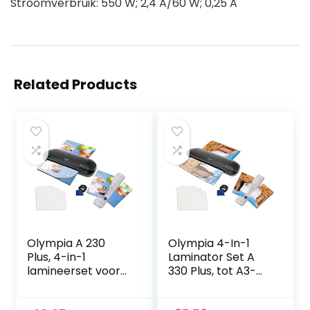
Stroomverbruik: 550 W; 2,4 A/60 W; 0,25 A
Related Products
Olympia A 230
Olympia 4-In-1
Plus, 4-in-1
Laminator Set A
lamineerset voor
330 Plus, tot A3-
A4, 75-125 micron,
Formaat, 1 Set
3129