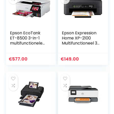
Epson EcoTank
Epson Expression
ET-8500 3-in-1
Home XP-2100
multifunctionele
Multifunctioneel 3-
inkt, 12 GB, kopie,
In-1 Inkjetprinter,
scan, afdrukken,
Printer, Scanner,
A4, 5 kleuren,
Kopieerapparaat,
€
577.00
€
149.00
fotoprint, duplex…
Wifi…