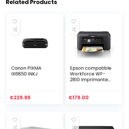
Related Products
Canon PIXMA
Epson compatible
IX6850 INKJ
Workforce WF-
2810 Imprimante
Jet d’Encre 4 en 1
– Multifonction
imprimante 1 Noir
€
229.99
€
179.00