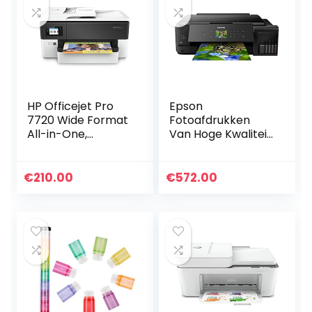
HP Officejet Pro
Epson
7720 Wide Format
Fotoafdrukken
All-in-One,
Van Hoge Kwaliteit
Draadloze Wifi
Inkjetprinter,
kleuren inktjet
Ecotank Et-
printer voor thuis
7750/C11Cg16401,
€
210.00
€
572.00
(Printen, kopiëren…
Zwart