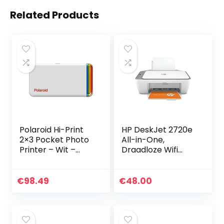
Related Products
Polaroid Hi-Print
HP DeskJet 2720e
2×3 Pocket Photo
All-in-One,
Printer – Wit –
Draadloze Wifi
9046
kleuren inktjet
printer voor thuis
(Printen, kopiëren,
€
98.49
€
48.00
scannen) Inclusief
6…