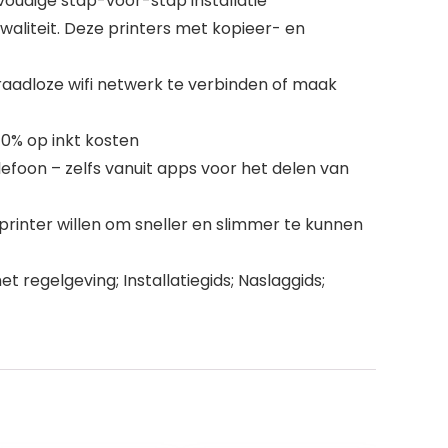
voudige stap-voor-stap installatie
aliteit. Deze printers met kopieer- en
raadloze wifi netwerk te verbinden of maak
70% op inkt kosten
efoon – zelfs vanuit apps voor het delen van
rinter willen om sneller en slimmer te kunnen
regelgeving; Installatiegids; Naslaggids;