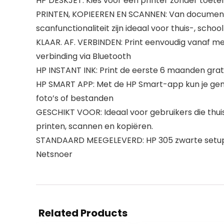
HP DESKJET: Kies voor een printer zonder toete
PRINTEN, KOPIEEREN EN SCANNEN: Van documenten
scanfunctionaliteit zijn ideaal voor thuis-, schoo
KLAAR. AF. VERBINDEN: Print eenvoudig vanaf m
verbinding via Bluetooth
HP INSTANT INK: Print de eerste 6 maanden grat
HP SMART APP: Met de HP Smart-app kun je gemak
foto’s of bestanden
GESCHIKT VOOR: Ideaal voor gebruikers die thui
printen, scannen en kopiëren.
STANDAARD MEEGELEVERD: HP 305 zwarte setup-car
Netsnoer
Related Products