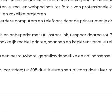
rs en bellen waarmee je direct aan de slag kan na de een
, e-mail en webpagina’s tot foto’s van professionele kw
l- en zakelijke projecten
eerdere computers en telefoons door de printer met je d
is en onbeperkt met HP Instant Ink. Bespaar daarna tot 
kelijk mobiel printen, scannen en kopiëren vanaf je tel
s een betrouwbare, gebruiksvriendelijke en no-nonsense p
tridge; HP 305 drie-kleuren setup-cartridge; Flyer met 