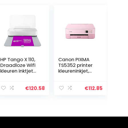
HP Tango X 110,
Canon PIXMA
Draadloze Wifi
TS5352 printer
kleuren inktjet
kleureninkjet,
printer voor thuis
multifunctioneel
(Printen,
apparaat, DIN
kopiëren en
A4 (scanner,
€
120.58
€
112.85
scannen met HP
kopieerapparaa
Smart-app…
t, OLED, 4.800 x 1…