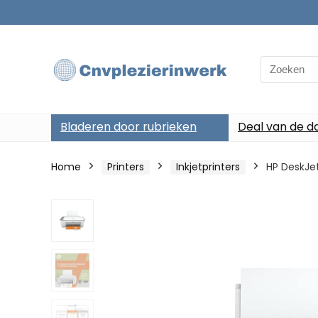
Search
for:
Bladeren door rubrieken
Deal van de d
Home
Printers
Inkjetprinters
HP DeskJet