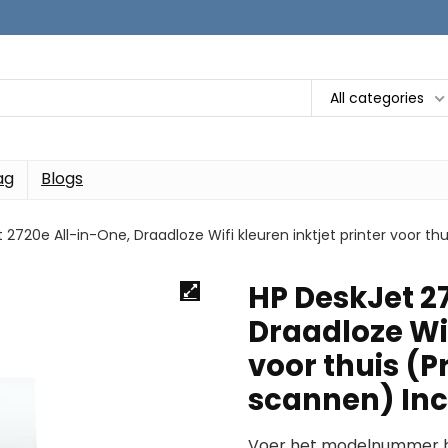
All categories
ag
Blogs
 2720e All-in-One, Draadloze Wifi kleuren inktjet printer voor thu
HP DeskJet 2
Draadloze Wif
voor thuis (P
scannen) Inc
Voer het modelnummer hi