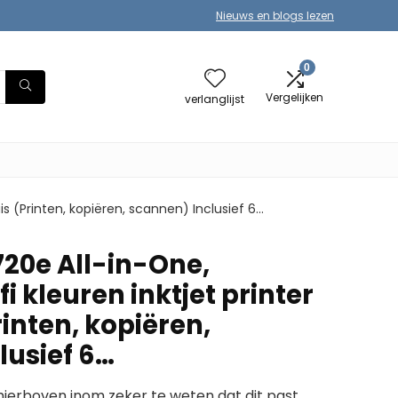
Nieuws en blogs lezen
0
Vergelijken
verlanglijst
is (Printen, kopiëren, scannen) Inclusief 6…
720e All-in-One,
i kleuren inktjet printer
rinten, kopiëren,
lusief 6…
erboven inom zeker te weten dat dit past.