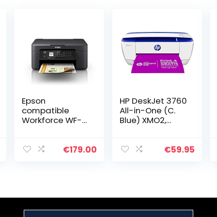
Epson
HP DeskJet 3760
compatible
All-in-One (C.
Workforce WF-
Blue) XMO2,
2810 Imprimante
Draadloze Wifi
Jet d’Encre 4 en
kleuren inktjet
1 – Multifonction
printer voor thuis
€
179.00
€
59.95
imprimante 1
(Afdrukken,
Noir
kopiëren…