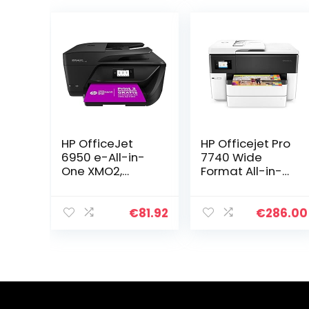
HP OfficeJet
HP Officejet Pro
6950 e-All-in-
7740 Wide
One XMO2,
Format All-in-
Draadloze Wifi
One, Draadloze
kleuren inktjet
Wifi kleuren
printer voor thuis
inktjet printer
€
81.92
€
286.00
(Printen,
voor thuis
kopiëren,
(Printen,
scannen…
kopiëren…