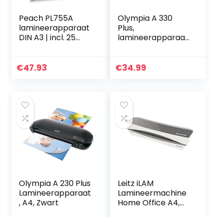
Peach PL755A
Olympia A 330
lamineerapparaat
Plus,
DIN A3 | incl. 25
lamineerapparaat
gratis
voor A3, 75/80-125
lamineerfolie |
micron, 3128
dubbel zo snel
€
47.93
€
34.99
startklaar dan
andere…
Olympia A 230 Plus
Leitz iLAM
Lamineerapparaat
Lamineermachine
, A4, Zwart
Home Office A4,
Ideaal Voor Thuis