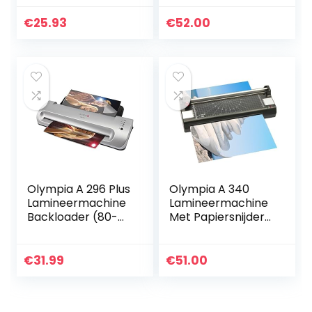
en Hobbygebruik,
Compact, Lage
€
25.93
€
52.00
Temperatuur,
Voor 80 tot 100…
Olympia A 296 Plus
Olympia A 340
Lamineermachine
Lamineermachine
Backloader (80-
Met Papiersnijder
175 micron, tot DIN
(Warm En Koud
A4, Visitekaartjes,
Lamineren, DIN A3,
Lamineermachine
Compact Design,
€
31.99
€
51.00
met Folies…
Met 2 Rollen Incl…