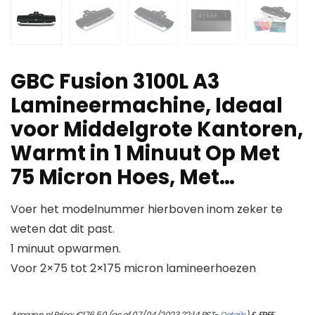
GBC Fusion 3100L A3
Lamineermachine, Ideaal
voor Middelgrote Kantoren,
Warmt in 1 Minuut Op Met
75 Micron Hoes, Met…
Voer het modelnummer hierboven inom zeker te
weten dat dit past.
1 minuut opwarmen.
Voor 2×75 tot 2×175 micron lamineerhoezen
Amazon.nl Price:
€
176.50
(as of 07/04/2023 22:14 PST-
Details
)
&
FREE