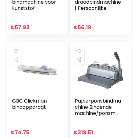
bindmachine voor
draadbindmachine
kunststof
| Persoonlijke
draadbinder
dichterbij DIN-A4 |
Bindt 60 zijden
€
57.93
€
56.19
|Inclusief 34 stuks
8 mm…
GBC Clickman
Papierponsbindma
bindapparaat
chine Bindende
machine/ponsma
chine 21 gat A4
Paper Ponsen
Machine Voucher
€
74.75
€
319.51
Bindende Machine