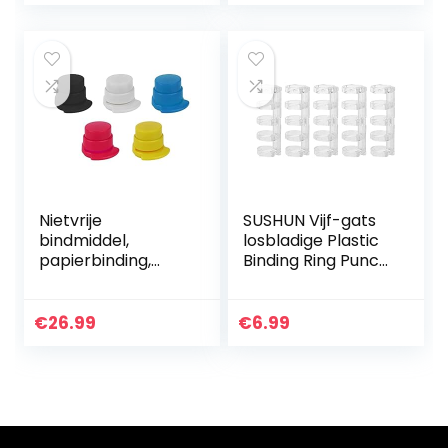
School Office…
Nietvrije
SUSHUN Vijf-gats
bindmiddel,
losbladige Plastic
papierbinding,
Binding Ring Punch
bindmiddel,
Clip Voor
paperclip, ponsen
Notebook
kantoor (kleur: 1)
Schoolbenodigdhe
€
26.99
€
6.99
den 40-70
Pagina’s
Capaciteit: