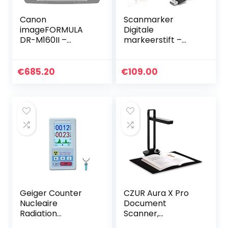
Canon
Scanmarker
imageFORMULA
Digitale
DR-M160II –
markeerstift –
dokumen
OCR-penscanner
en -lezer – USB-
versie (Mac & Win)
€
685.20
€
109.00
Geiger Counter
CZUR Aura X Pro
Nucleaire
Document
Radiation
Scanner,
Detector,BR-6
Draagbare Boek