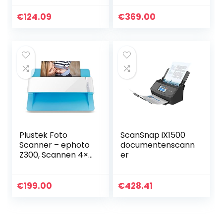
Type Geiger
Scanner
Counter,Type Beta
Document
€
124.09
€
369.00
Gamma X-ray
Camera met 14MP
Tester,Radioactiev
180+ Talen OCR
e Detector…
Led Tafel Bureau
Smart…
Plustek Foto
ScanSnap iX1500
Scanner – ephoto
documentenscann
Z300, Scannen 4×6
er
Foto in 2sec, Auto
Crop en Deskew
CCD Sensor.
€
199.00
€
428.41
Ondersteuning
Mac en PC