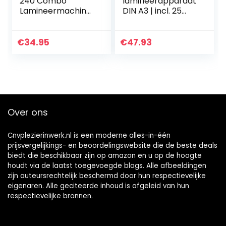
240 Combo
lamineerapparaat
Lamineermachine
DIN A3 | incl. 25
(Snijmachine,
gratis
Hoekronder)
lamineerfolie |
Zwart
dubbel zo snel
€
34.95
€
47.93
startklaar dan
andere…
Over ons
Cnvplezierinwerk.nl is een moderne alles-in-één
prijsvergelijkings- en beoordelingswebsite die de beste deals
biedt die beschikbaar zijn op amazon en u op de hoogte
houdt via de laatst toegevoegde blogs. Alle afbeeldingen
zijn auteursrechtelijk beschermd door hun respectievelijke
eigenaren. Alle geciteerde inhoud is afgeleid van hun
respectievelijke bronnen.