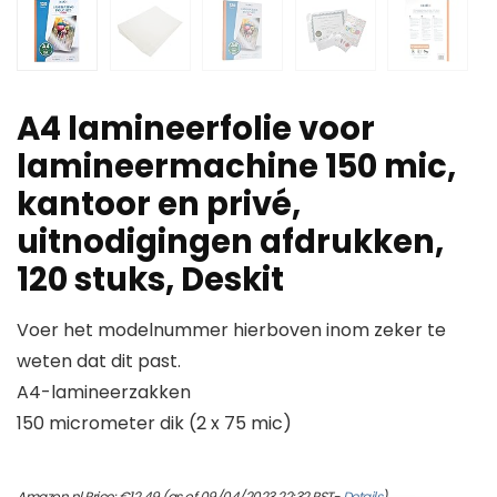
A4 lamineerfolie voor
lamineermachine 150 mic,
kantoor en privé,
uitnodigingen afdrukken,
120 stuks, Deskit
Voer het modelnummer hierboven inom zeker te
weten dat dit past.
A4-lamineerzakken
150 micrometer dik (2 x 75 mic)
Amazon.nl Price:
€
12.49
(as of 09/04/2023 22:32 PST-
Details
)