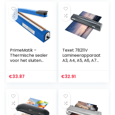
PrimeMatik –
Texet 78211V
Thermische sealer
Lamineerapparaat
voor het sluiten
A3, A4, A5, A6, A7
van 30 cm warmte
Tot 2 x 125 Mic
plastic zakken
Tekst, Zwart
€
33.87
€
32.91