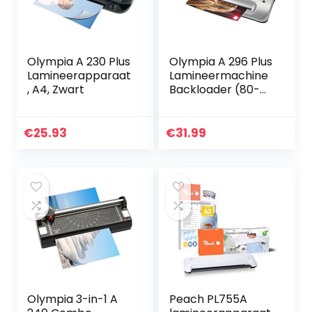
Olympia A 230 Plus
Olympia A 296 Plus
Lamineerapparaat
Lamineermachine
, A4, Zwart
Backloader (80-
175 micron, tot DIN
A4, Visitekaartjes,
Lamineermachine
€
25.93
€
31.99
met Folies…
Olympia 3-in-1 A
Peach PL755A