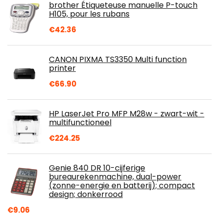
brother Étiqueteuse manuelle P-touch
H105, pour les rubans
€
42.36
CANON PIXMA TS3350 Multi function
printer
€
66.90
HP LaserJet Pro MFP M28w - zwart-wit -
multifunctioneel
€
224.25
Genie 840 DR 10-cijferige
bureaurekenmachine, dual-power
(zonne-energie en batterij); compact
design; donkerrood
€
9.06