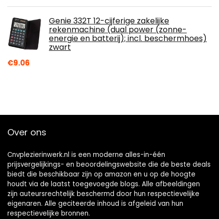
Genie 332T 12-cijferige zakelijke
rekenmachine (dual power (zonne-
energie en batterij); incl. beschermhoes)
zwart
€
9.06
Over ons
Cnvplezierinwerk.nl is een moderne alles-in-één
prijsvergelijkings- en beoordelingswebsite die de beste deals
biedt die beschikbaar zijn op amazon en u op de hoogte
houdt via de laatst toegevoegde blogs. Alle afbeeldingen
zijn auteursrechtelijk beschermd door hun respectievelijke
eigenaren. Alle geciteerde inhoud is afgeleid van hun
respectievelijke bronnen.