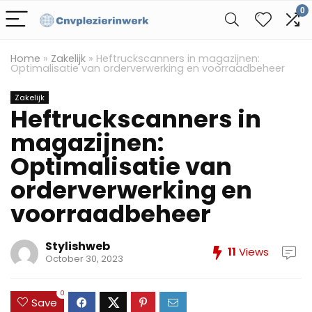
0
Home
»
Zakelijk
»
Heftruckscanners in magazijnen:
Optimalisatie van orderverwerking en voorraadbeheer
Zakelijk
Heftruckscanners in
magazijnen:
Optimalisatie van
orderverwerking en
voorraadbeheer
Stylishweb
11
Views
October 30, 2023
0
Save